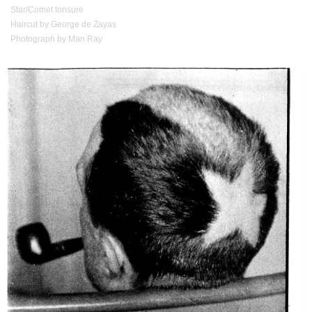
Star/Comet tonsure
Haircut by George de Zayas
Photograph by Man Ray