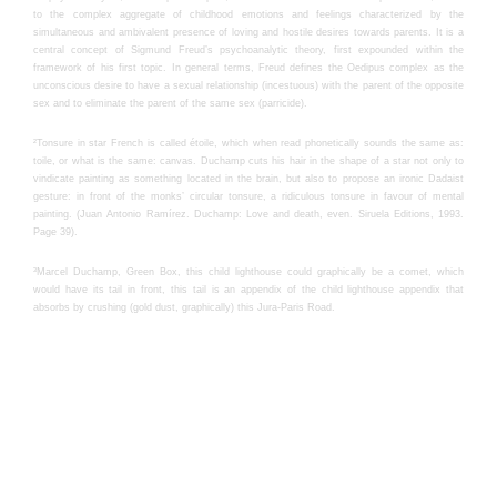
to the complex aggregate of childhood emotions and feelings characterized by the
simultaneous and ambivalent presence of loving and hostile desires towards parents. It is a
central concept of Sigmund Freud’s psychoanalytic theory, first expounded within the
framework of his first topic. In general terms, Freud defines the Oedipus complex as the
unconscious desire to have a sexual relationship (incestuous) with the parent of the opposite
sex and to eliminate the parent of the same sex (parricide).
²Tonsure in star French is called étoile, which when read phonetically sounds the same as:
toile, or what is the same: canvas. Duchamp cuts his hair in the shape of a star not only to
vindicate painting as something located in the brain, but also to propose an ironic Dadaist
gesture: in front of the monks’ circular tonsure, a ridiculous tonsure in favour of mental
painting. (Juan Antonio Ramírez. Duchamp: Love and death, even. Siruela Editions, 1993.
Page 39).
³Marcel Duchamp, Green Box, this child lighthouse could graphically be a comet, which
would have its tail in front, this tail is an appendix of the child lighthouse appendix that
absorbs by crushing (gold dust, graphically) this Jura-Paris Road.