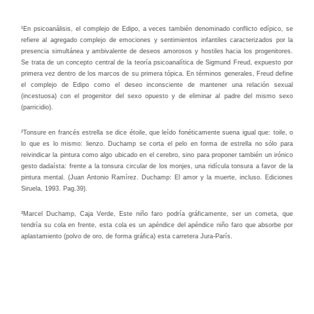
¹En psicoanálisis, el complejo de Edipo, a veces también denominado conflicto edípico, se
refiere al agregado complejo de emociones y sentimientos infantiles caracterizados por la
presencia simultánea y ambivalente de deseos amorosos y hostiles hacia los progenitores.
Se trata de un concepto central de la teoría psicoanalítica de Sigmund Freud, expuesto por
primera vez dentro de los marcos de su primera tópica. En términos generales, Freud define
el complejo de Edipo como el deseo inconsciente de mantener una relación sexual
(incestuosa) con el progenitor del sexo opuesto y de eliminar al padre del mismo sexo
(parricidio).
²Tonsure en francés estrella se dice étoile, que leído fonéticamente suena igual que: toile, o
lo que es lo mismo: lienzo. Duchamp se corta el pelo en forma de estrella no sólo para
reivindicar la pintura como algo ubicado en el cerebro, sino para proponer también un irónico
gesto dadaísta: frente a la tonsura circular de los monjes, una ridícula tonsura a favor de la
pintura mental. (Juan Antonio Ramírez. Duchamp: El amor y la muerte, incluso. Ediciones
Siruela, 1993. Pag.39).
­³Marcel Duchamp, Caja Verde, Este niño faro podría gráficamente, ser un cometa, que
tendría su cola en frente, esta cola es un apéndice del apéndice niño faro que absorbe por
aplastamiento (polvo de oro, de forma gráfica) esta carretera Jura-París.