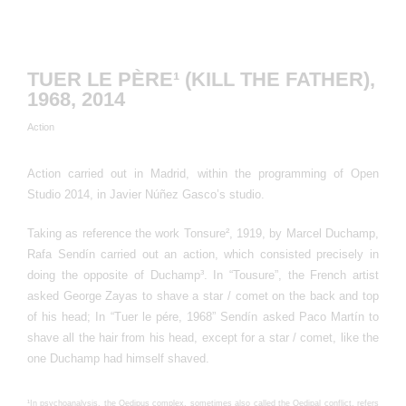
TUER LE PÈRE¹ (KILL THE FATHER),
1968, 2014
Action
Action carried out in Madrid, within the programming of Open
Studio 2014, in Javier Núñez Gasco’s studio.
Taking as reference the work Tonsure², 1919, by Marcel Duchamp,
Rafa Sendín carried out an action, which consisted precisely in
doing the opposite of Duchamp³. In “Tousure”, the French artist
asked George Zayas to shave a star / comet on the back and top
of his head; In “Tuer le pére, 1968” Sendín asked Paco Martín to
shave all the hair from his head, except for a star / comet, like the
one Duchamp had himself shaved.
¹In psychoanalysis, the Oedipus complex, sometimes also called the Oedipal conflict, refers